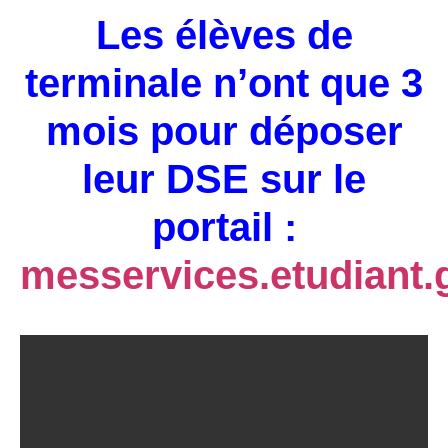
Les élèves de
terminale n’ont que 3
mois pour déposer
leur DSE sur le
portail :
messervices.etudiant.