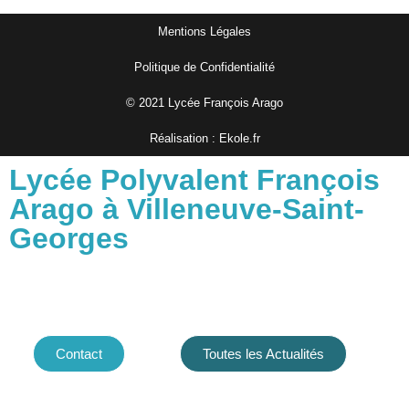
Mentions Légales
Politique de Confidentialité
© 2021 Lycée François Arago
Réalisation : Ekole.fr
Lycée Polyvalent François
Arago à Villeneuve-Saint-
Georges
Contact
Toutes les Actualités