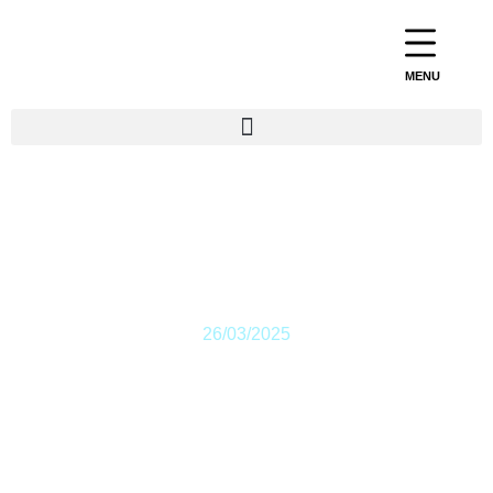
MENU
Dossier Social
Etudiant 2025
26/03/2025