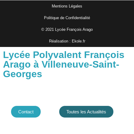
Mentions Légales
Politique de Confidentialité
© 2021 Lycée François Arago
Réalisation : Ekole.fr
Lycée Polyvalent François
Arago à Villeneuve-Saint-
Georges
Contact
Toutes les Actualités