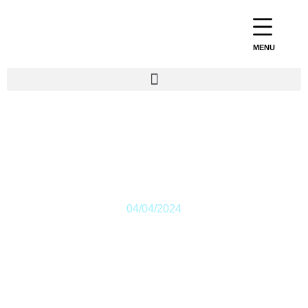
MENU
Voyage en Espagne
du 22 au 26 avril 2024
04/04/2024