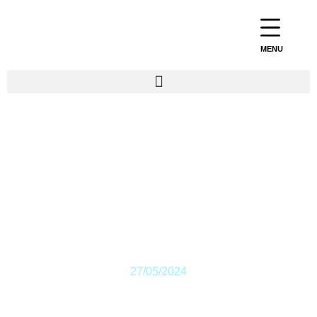
MENU
pHARe : un
programme de lutte
contre le harcèlement
à l’école
27/05/2024